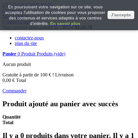
En poursuivant votre navigation sur ce site, vous
Connexion
acceptez l’utilisation de cookies pour vous proposer
J'accepte
Mon Compte
des contenus et services adaptés à vos centres
Contactez-nous
d’intérêts.
En savoir plus
Vous pouvez nous joindre au :
05.57.81.18.78
contactez-nous
plan du site
Panier
0
Produit
Produits
(vide)
Aucun produit
Gratuite à partir de 100 € !
Livraison
0,00 €
Total
Commander
Produit ajouté au panier avec succès
Quantité
Total
Il y a
0
produits dans votre panier.
Il y a 1