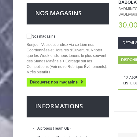
BABOLAT
BADMINT
NOS MAGASINS
BADLivraiso
30,00
DÉTAIL
Bonjour. Vous obtiendrez via ce Lien nos
Coordonnées et Horaires d'Ouverture. A noter
que les Week-ends nous tenons le plus souvent
DISPONI
des Stands Matériels + Cordage sur les
Compétitions (Voir notre Rubrique Évènements).
A très bientôt !
AJO
Découvrez nos magasins
LISTE 
INFORMATIONS
A propos (Team GB)