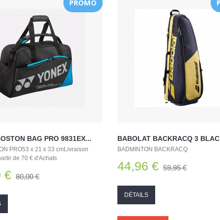
PROMO
OSTON BAG PRO 9831EX...
BABOLAT BACKRACQ 3 BLACK
N PRO53 x 21 x 33 cmLivraison
BADMINTON BACKRACQ
partir de 70 € d'Achats
44,96 €
59,95 €
 €
80,00 €
DÉTAILS
S