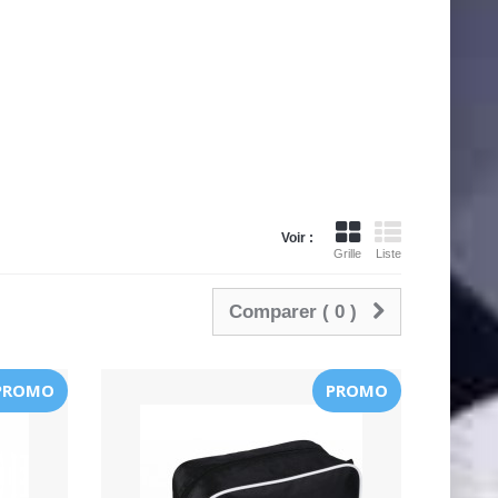
Voir :
Grille
Liste
Comparer (
0
)
PROMO
PROMO