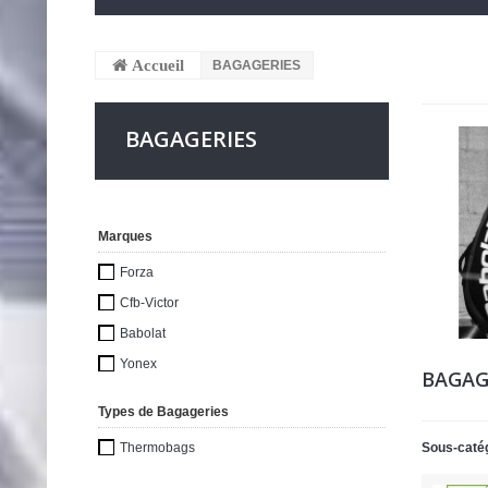
Accueil
BAGAGERIES
BAGAGERIES
Marques
Forza
Cfb-Victor
Babolat
Yonex
BAGAG
Types de Bagageries
Sous-caté
Thermobags