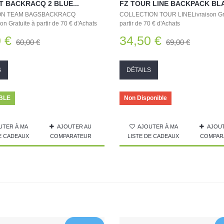
 BACKRACQ 2 BLUE...
FZ TOUR LINE BACKPACK BL
ON TEAM BAGSBACKRACQ
COLLECTION TOUR LINELivraison Gra
n Gratuite à partir de 70 € d'Achats
partir de 70 € d'Achats
 €
34,50 €
60,00 €
69,00 €
S
DÉTAILS
BLE
Non Disponible
UTER À MA
AJOUTER AU
AJOUTER À MA
AJOU
DE CADEAUX
COMPARATEUR
LISTE DE CADEAUX
COMPAR