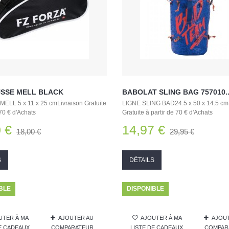
USSE MELL BLACK
BABOLAT SLING BAG 757010..
LL 5 x 11 x 25 cmLivraison Gratuite
LIGNE SLING BAD24.5 x 50 x 14.5 cm
 70 € d'Achats
Gratuite à partir de 70 € d'Achats
 €
14,97 €
18,00 €
29,95 €
S
DÉTAILS
BLE
DISPONIBLE
UTER À MA
AJOUTER AU
AJOUTER À MA
AJOU
DE CADEAUX
COMPARATEUR
LISTE DE CADEAUX
COMPAR