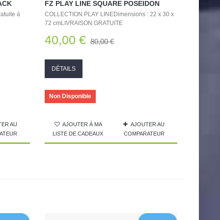
ACK
FZ PLAY LINE SQUARE POSEIDON
tuite à
COLLECTION PLAY LINEDimensions : 22 x 30 x
72 cmLIVRAISON GRATUITE
40,00 €
80,00 €
DÉTAILS
Non Disponible
TER AU
AJOUTER À MA
AJOUTER AU
ATEUR
LISTE DE CADEAUX
COMPARATEUR