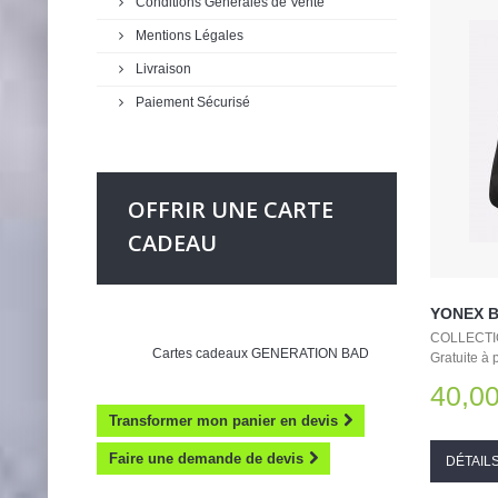
Conditions Générales de Vente
Mentions Légales
Livraison
Paiement Sécurisé
OFFRIR UNE CARTE
CADEAU
YONEX B
COLLECTIO
Cartes cadeaux GENERATION BAD
Gratuite à 
40,00
Transformer mon panier en devis
Faire une demande de devis
DÉTAIL