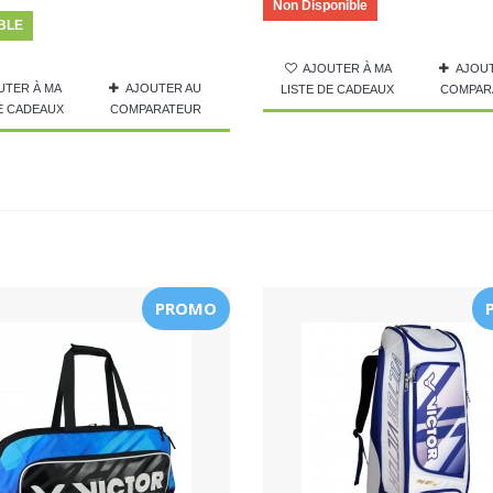
Non Disponible
BLE
AJOUTER À MA
AJOU
UTER À MA
AJOUTER AU
LISTE DE CADEAUX
COMPAR
DE CADEAUX
COMPARATEUR
PROMO