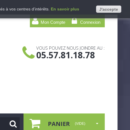
és à vos centres d’intérêts.
En savoir plus
J'accepte
Mon Compte
Connexion
VOUS POUVEZ NOUS JOINDRE AU :
05.57.81.18.78
PANIER
(VIDE)