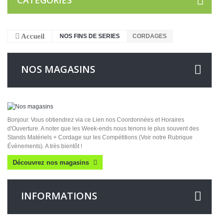
CATÉGORIES
Accueil
NOS FINS DE SERIES
CORDAGES
NOS MAGASINS
Bonjour. Vous obtiendrez via ce Lien nos Coordonnées et Horaires
d'Ouverture. A noter que les Week-ends nous tenons le plus souvent des
Stands Matériels + Cordage sur les Compétitions (Voir notre Rubrique
Évènements). A très bientôt !
Découvrez nos magasins
INFORMATIONS