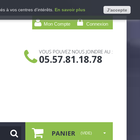
és à vos centres d’intérêts.
En savoir plus
J'accepte
Mon Compte
Connexion
VOUS POUVEZ NOUS JOINDRE AU :
05.57.81.18.78
PANIER
(VIDE)