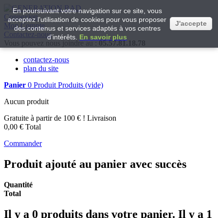
En poursuivant votre navigation sur ce site, vous
Connexion
acceptez l’utilisation de cookies pour vous proposer
J'accepte
Mon Compte
des contenus et services adaptés à vos centres
Contactez-nous
d’intérêts.
En savoir plus
Vous pouvez nous joindre au :
05.57.81.18.78
contactez-nous
plan du site
Panier
0
Produit
Produits
(vide)
Aucun produit
Gratuite à partir de 100 € !
Livraison
0,00 €
Total
Commander
Produit ajouté au panier avec succès
Quantité
Total
Il y a
0
produits dans votre panier.
Il y a 1