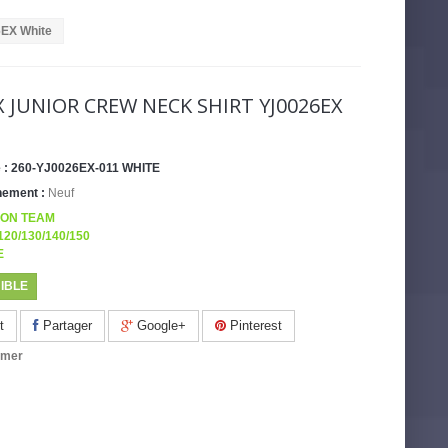
EX White
 JUNIOR CREW NECK SHIRT YJ0026EX
 :
260-YJ0026EX-011 WHITE
nement :
Neuf
ION TEAM
: 120/130/140/150
E
IBLE
t
Partager
Google+
Pinterest
imer