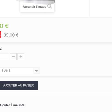
Agrandir l'image
0 €
%
35,00 €
té
- 8 ANS
AJOUTER AU PANIER
Ajouter à ma liste