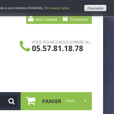
és à vos centres d’intérêts.
En savoir plus
J'accepte
Mon Compte
Connexion
VOUS POUVEZ NOUS JOINDRE AU :
05.57.81.18.78
PANIER
(VIDE)