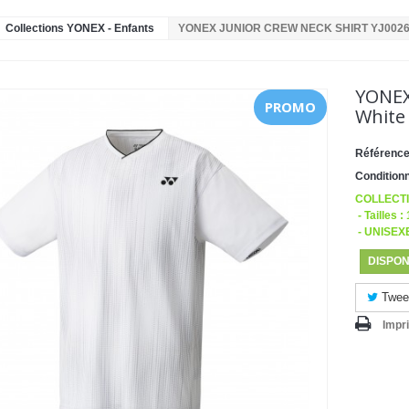
Collections YONEX - Enfants
YONEX JUNIOR CREW NECK SHIRT YJ0026
YONEX
PROMO
White
Référence
Condition
COLLECT
- Tailles 
- UNISEX
DISPON
Twee
Impr