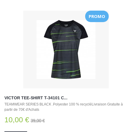
PROMO
VICTOR TEE-SHIRT T-34101 C...
TEAMWEAR SERIES BLACK .Polyester 100 % recycléLivraison Gratuite à
partir de 70€ d'Achats
10,00 €
39,00 €