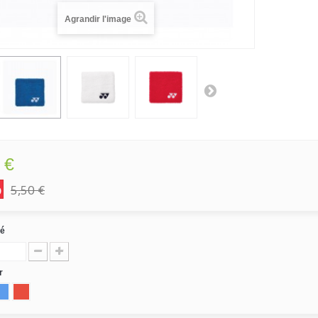
Agrandir l'image
 €
%
5,50 €
té
ur