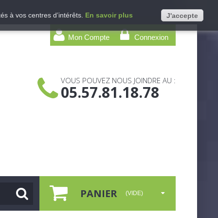
és à vos centres d’intérêts.
En savoir plus
J'accepte
Mon Compte
Connexion
VOUS POUVEZ NOUS JOINDRE AU :
05.57.81.18.78
PANIER
(VIDE)