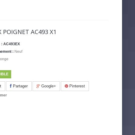
 POIGNET AC493 X1
 :
AC493EX
nement :
Neuf
ponge
IBLE
t
Partager
Google+
Pinterest
imer