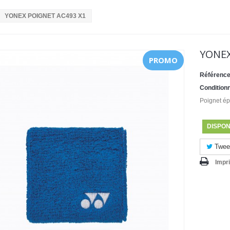
YONEX POIGNET AC493 X1
YONEX
PROMO
Référence
Condition
Poignet é
DISPON
Twee
Impr