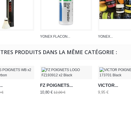
YONEX FLACON...
YONEX...
UTRES PRODUITS DANS LA MÊME CATÉGORIE :
..
FZ POIGNETS...
VICTOR...
10,80 €
9,95 €
0 €
12,00 €