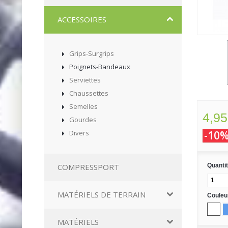
ACCESSOIRES
Grips-Surgrips
Poignets-Bandeaux
Serviettes
Chaussettes
Semelles
4,95
Gourdes
Divers
-10
COMPRESSPORT
Quanti
MATÉRIELS DE TERRAIN
Coule
MATÉRIELS