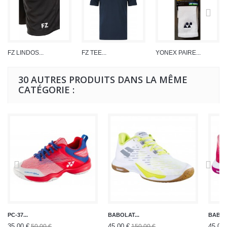
FZ LINDOS...
FZ TEE...
YONEX PAIRE...
30 AUTRES PRODUITS DANS LA MÊME
CATÉGORIE :
PC-37...
BABOLAT...
BABOL
35,00 €
45,00 €
45,00 
50,00 €
150,00 €