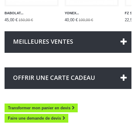
BABOLAT...
YONEX...
FZ SEM
45,00 €
40,00 €
22,50 
150,00 €
100,00 €
MEILLEURES VENTES
OFFRIR UNE CARTE CADEAU
Transformer mon panier en devis
Faire une demande de devis