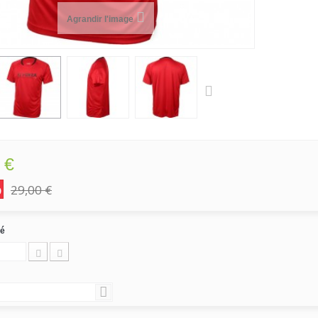
Agrandir l'image
 €
%
29,00 €
té