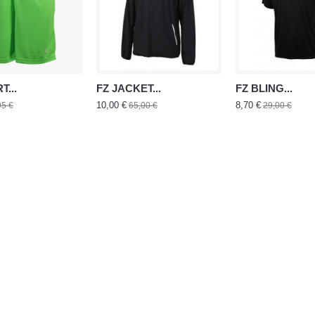
T...
FZ JACKET...
FZ BLING...
10,00 €
8,70 €
95 €
65,00 €
29,00 €