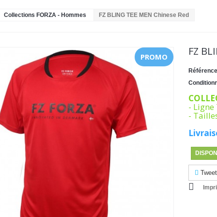
Collections FORZA - Hommes
FZ BLING TEE MEN Chinese Red
FZ BL
PROMO
Référence
Condition
COLLE
- Ligne
- Taill
Livrais
DISPON
Tweet
Impr