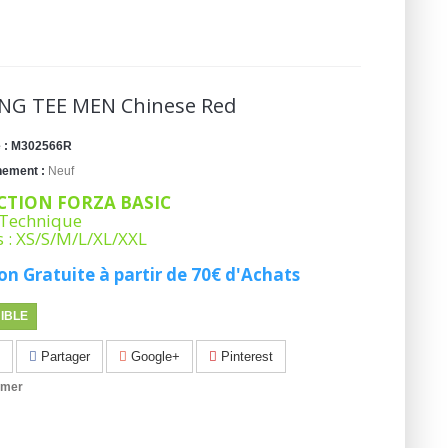
ING TEE MEN Chinese Red
 :
M302566R
nement :
Neuf
CTION FORZA BASIC
 Technique
es : XS/S/M/L/XL/XXL
on Gratuite à partir de 70€ d'Achats
IBLE
Partager
Google+
Pinterest
imer