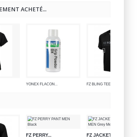
EMENT ACHETÉ...
YONEX FLACON...
FZ BLING TEE...
FZ PERRY...
FZ JACKET...